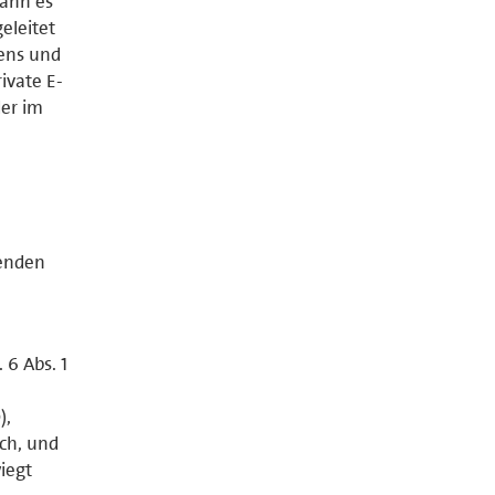
kann es
eleitet
gens und
ivate E-
der im
genden
 6 Abs. 1
),
ich, und
iegt