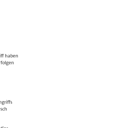
iff haben
rfolgen
griffs
isch