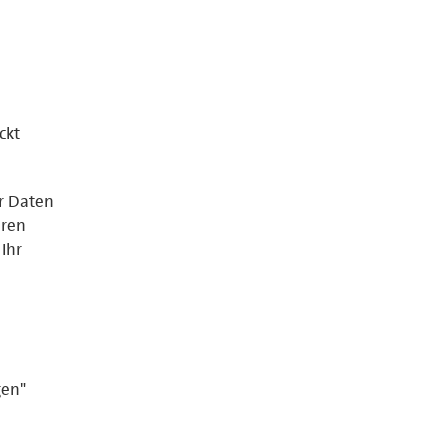
ckt
er Daten
eren
Ihr
gen"