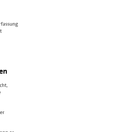
rfassung
t
en
cht,
e
er