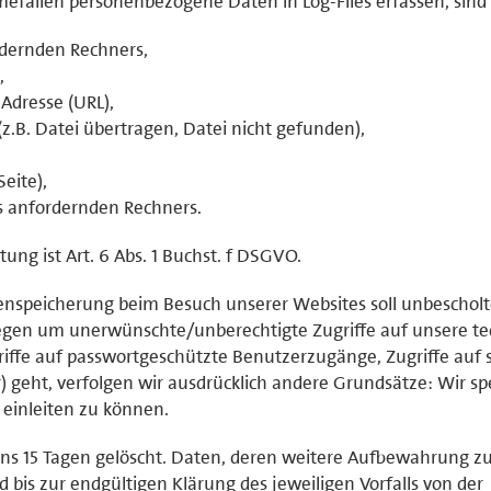
mefällen personenbezogene Daten in Log-Files erfassen, sind 
dernden Rechners,
,
Adresse (URL),
z.B. Datei übertragen, Datei nicht gefunden),
eite),
s anfordernden Rechners.
ung ist Art. 6 Abs. 1 Buchst. f DSGVO.
enspeicherung beim Besuch unserer Websites soll unbeschol
gen um unerwünschte/unberechtigte Zugriffe auf unsere te
griffe auf passwortgeschützte Benutzerzugänge, Zugriffe auf s
r) geht, verfolgen wir ausdrücklich andere Grundsätze: Wir s
einleiten zu können.
ns 15 Tagen gelöscht. Daten, deren weitere Aufbewahrung z
d bis zur endgültigen Klärung des jeweiligen Vorfalls von der