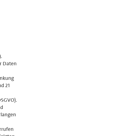
.
er Daten
änkung
nd 21
 DSGVO).
nd
rlangen
errufen