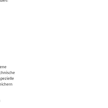
dies:
tene
chnische
pezielle
peichern
u